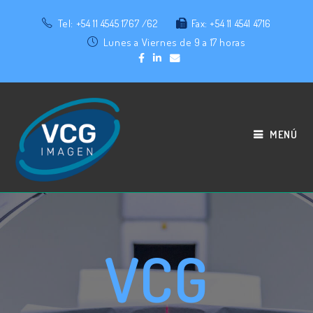
Tel: +54 11 4545 1767 /62
Fax: +54 11 4541 4716
Lunes a Viernes de 9 a 17 horas
MENÚ
VCG