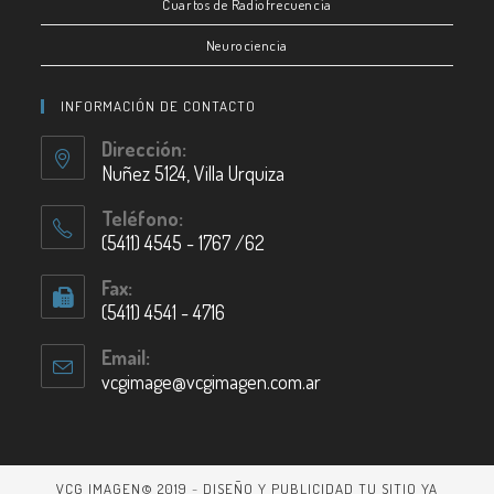
Cuartos de Radiofrecuencia
Neurociencia
INFORMACIÓN DE CONTACTO
Dirección:
Nuñez 5124, Villa Urquiza
Teléfono:
(5411) 4545 - 1767 /62
Fax:
(5411) 4541 - 4716
Email:
vcgimage@vcgimagen.com.ar
VCG IMAGEN© 2019
-
DISEÑO Y PUBLICIDAD TU SITIO YA