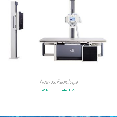
Nuevos
,
Radiología
ASR floormounted DRS